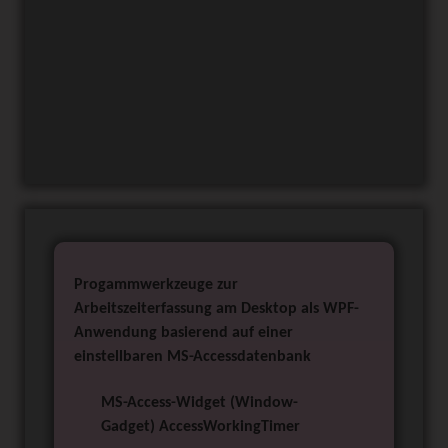
Die Installation der Programme ist
mit wenigen Mausklicks erledigt.
Bei Bedarf biete ich eine Remote-
Einzel-Online-Hilfe zu meinen
erstellten Programmen für die
betreffenden Benutzer an.
Progammwerkzeuge zur
Arbeitszeiterfassung am Desktop als WPF-
Anwendung basierend auf einer
einstellbaren MS-Accessdatenbank
MS-Access-Widget (Window-
Gadget) AccessWorkingTimer